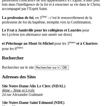
pleinement conscience de son appartenance à l’Eglise, à aller plus
loin dans l'intelligence de la foi et à enraciner sa vie dans le Christ,
accompagné par l’Esprit Saint.
ème
La profession de foi
, en 5
: c’est le renouvellement de la
profession de foi du baptême, tremplin vers la Confirmation.
Le Frat à Jambville pour les collégiens et Lourdes
pour
les Lycéens (en alternance une année sur deux)
èmes
et Pélerinage au Mont St-Michel
pour les 3
et à Chartres
èmes
pour les 6
Rechercher
Rechercher sur le site
OK
Adresses des Sites
Site Notre-Dame Alix Le Clerc (NDAL)
4ème - 3ème et Lycée
24 rue Alexandre Guilmant
S
ite Notre-Dame Saint Edmond (NDE)