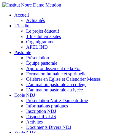
Accueil
Actualités
L'institut
Le projet éducatif
1 Institut en 3 sites
Organigramme
APEL IND
Pastorale
Présentation
Équipe pastorale
Approfondissement de la Foi
Formation humaine et spirituelle
Célébrer en Eglise et Calendrier Messes
L'animation pastorale au collège
L'animation pastorale au lycée
Ecole NDJ
Présentation Notre-Dame de Joie
Informations pratiques
Inscription NDJ
Dispositif ULIS
Activités
Documents Divers NDJ
Ecole NDE