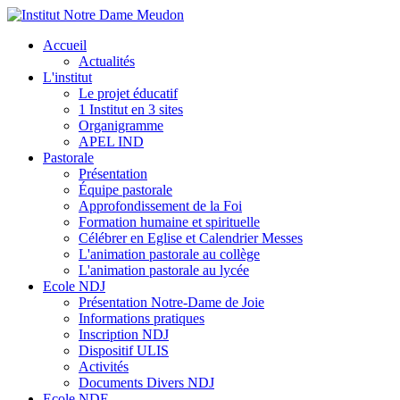
Accueil
Actualités
L'institut
Le projet éducatif
1 Institut en 3 sites
Organigramme
APEL IND
Pastorale
Présentation
Équipe pastorale
Approfondissement de la Foi
Formation humaine et spirituelle
Célébrer en Eglise et Calendrier Messes
L'animation pastorale au collège
L'animation pastorale au lycée
Ecole NDJ
Présentation Notre-Dame de Joie
Informations pratiques
Inscription NDJ
Dispositif ULIS
Activités
Documents Divers NDJ
Ecole NDE