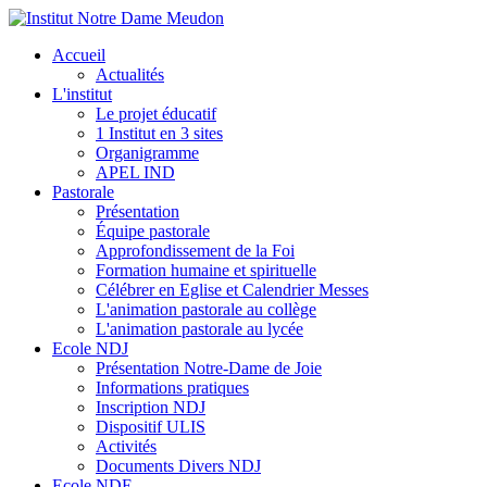
Accueil
Actualités
L'institut
Le projet éducatif
1 Institut en 3 sites
Organigramme
APEL IND
Pastorale
Présentation
Équipe pastorale
Approfondissement de la Foi
Formation humaine et spirituelle
Célébrer en Eglise et Calendrier Messes
L'animation pastorale au collège
L'animation pastorale au lycée
Ecole NDJ
Présentation Notre-Dame de Joie
Informations pratiques
Inscription NDJ
Dispositif ULIS
Activités
Documents Divers NDJ
Ecole NDE