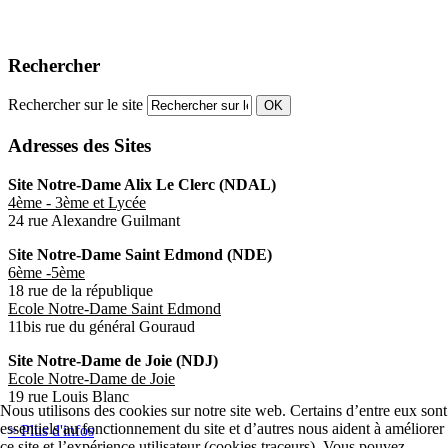
Rechercher
Rechercher sur le site
OK
Adresses des Sites
Site Notre-Dame Alix Le Clerc (NDAL)
4ème - 3ème et Lycée
24 rue Alexandre Guilmant
S
ite Notre-Dame Saint Edmond (NDE)
6ème -5ème
18 rue de la république
Ecole Notre-Dame Saint Edmond
11bis rue du général Gouraud
Site Notre-Dame de Joie (NDJ)
Ecole Notre-Dame de Joie
19 rue Louis Blanc
Nous utilisons des cookies sur notre site web. Certains d’entre eux sont
essentiels au fonctionnement du site et d’autres nous aident à améliorer
> Plus d'infos
ce site et l’expérience utilisateur (cookies traceurs). Vous pouvez